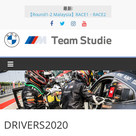
コ
最新:
ン
【Round1-2 Malaysia】RACE1・RACE2
テ
【Round5-6 JAPAN】RACE2
ン
【Round5-6 JAPAN】RACE1・RACE2予選
【Round5-6 JAPAN】公式練習
ツ
【Round3-4 Indonesia】RACE1・RACE2
へ
BMW
ス
キ
M
ッ
プ
Team
Studie
SUPER
GT
DRIVERS2020
BMW
M