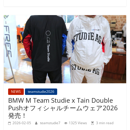
NEWS
teamstudie2026
BMW M Team Studie x Tain Double
Pushオフィシャルチームウェア2026
発売！
2026-02-05
teamstudie7
1325 Views
3 min read