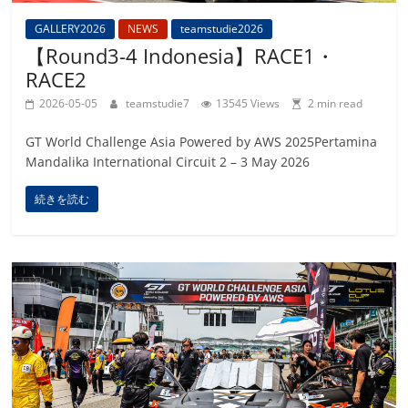
GALLERY2026
NEWS
teamstudie2026
【Round3-4 Indonesia】RACE1・
RACE2
2026-05-05
teamstudie7
13545 Views
2 min read
GT World Challenge Asia Powered by AWS 2025Pertamina
Mandalika International Circuit 2 – 3 May 2026
続きを読む