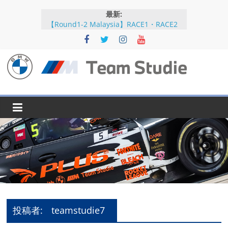
コ
最新:
ン
【Round1-2 Malaysia】RACE1・RACE2
テ
【Round5-6 JAPAN】RACE2
ン
【Round5-6 JAPAN】RACE1・RACE2予選
【Round5-6 JAPAN】公式練習
ツ
【Round3-4 Indonesia】RACE1・RACE2
へ
BMW
ス
キ
M
ッ
プ
Team
Studie
SUPER
GT
投稿者:
teamstudie7
BMW
M