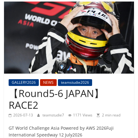
Team
Studie
M4GT3
GALLERY2026
NEWS
teamstudie2026
【Round5-6 JAPAN】
RACE2
2026-07-13
teamstudie7
1171 Views
2 min read
GT World Challenge Asia Powered by AWS 2026Fuji
International Speedway 12 July2026