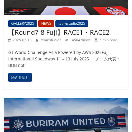
GALLERY2025
NEWS
teamstudie2025
【Round7-8 Fuji】RACE1・RACE2
2025-07-13
teamstudie7
14564 Views
5 min read
GT World Challenge Asia Powered by AWS 2025Fuji
International Speedway 11 – 13 July 2025 チーム代表：
BOB not
続きを読む