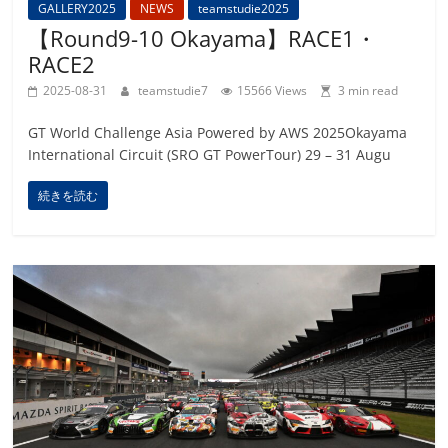
GALLERY2025
NEWS
teamstudie2025
【Round9-10 Okayama】RACE1・
RACE2
2025-08-31
teamstudie7
15566 Views
3 min read
GT World Challenge Asia Powered by AWS 2025Okayama
International Circuit (SRO GT PowerTour) 29 – 31 Augu
続きを読む