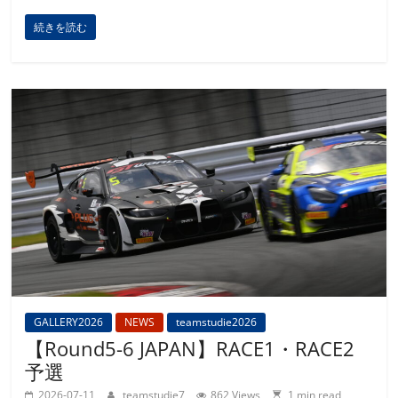
続きを読む
GALLERY2026
NEWS
teamstudie2026
【Round5-6 JAPAN】RACE1・RACE2
予選
2026-07-11
teamstudie7
862 Views
1 min read