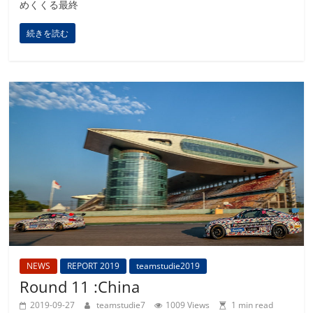
めくくる最終
続きを読む
NEWS
REPORT 2019
teamstudie2019
Round 11 :China
2019-09-27
teamstudie7
1009 Views
1 min read