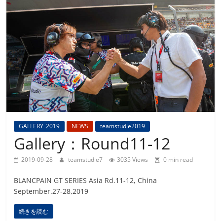
Team
Studie
M4GT3
GALLERY_2019
NEWS
teamstudie2019
Gallery：Round11-12
2019-09-28
teamstudie7
3035 Views
0 min read
BLANCPAIN GT SERIES Asia Rd.11-12, China
September.27-28,2019
続きを読む