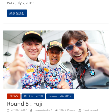
WAY July.7,2019
続きを読む
NEWS
REPORT 2019
teamstudie2019
Round 8 : Fuji
2019-07-07
teamstudie7
1097 Views
0 min read