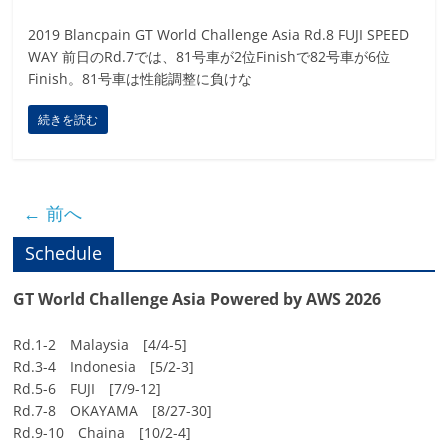
2019 Blancpain GT World Challenge Asia Rd.8 FUJI SPEED
WAY 前日のRd.7では、81号車が2位Finishで82号車が6位
Finish。81号車は性能調整に負けな
続きを読む
← 前へ
Schedule
GT World Challenge Asia Powered by AWS 2026
Rd.1-2 Malaysia [4/4-5]
Rd.3-4 Indonesia [5/2-3]
Rd.5-6 FUJI [7/9-12]
Rd.7-8 OKAYAMA [8/27-30]
Rd.9-10 Chaina [10/2-4]