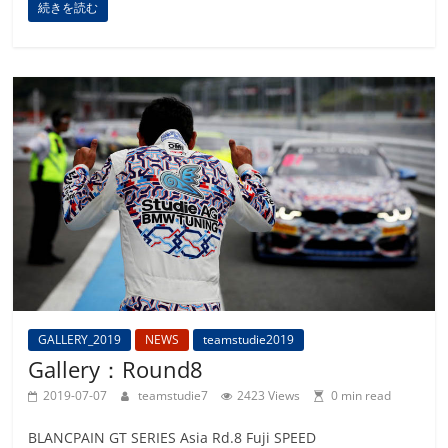
続きを読む
GALLERY_2019
NEWS
teamstudie2019
Gallery：Round8
2019-07-07
teamstudie7
2423 Views
0 min read
BLANCPAIN GT SERIES Asia Rd.8 Fuji SPEED