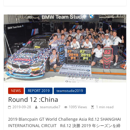
NEWS
REPORT 2019
teamstudie2019
Round 12 :China
2019-09-28
teamstudie7
1095 Views
1 min read
2019 Blancpain GT World Challenge Asia Rd.12 SHANGHAI
INTERNATIONAL CIRCUIT Rd.12 決勝 2019 年シーズンを締