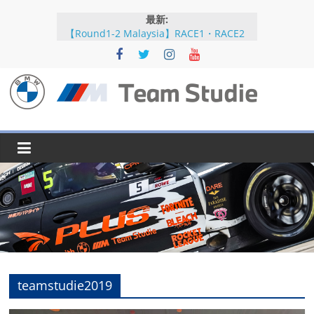
コ
最新:
ン
【Round1-2 Malaysia】RACE1・RACE2
テ
【Round5-6 JAPAN】RACE2
ン
【Round5-6 JAPAN】RACE1・RACE2予選
【Round5-6 JAPAN】公式練習
ツ
【Round3-4 Indonesia】RACE1・RACE2
へ
BMW
ス
キ
M
ッ
プ
Team
Studie
SUPER
GT
teamstudie2019
BMW
M