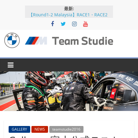
コ
最新:
ン
【Round1-2 Malaysia】RACE1・RACE2
テ
【Round5-6 JAPAN】RACE2
ン
【Round5-6 JAPAN】RACE1・RACE2予選
【Round5-6 JAPAN】公式練習
ツ
【Round3-4 Indonesia】RACE1・RACE2
へ
BMW
ス
キ
M
ッ
プ
Team
Studie
SUPER
GT
BMW
GALLERY
NEWS
teamstudie2016
M