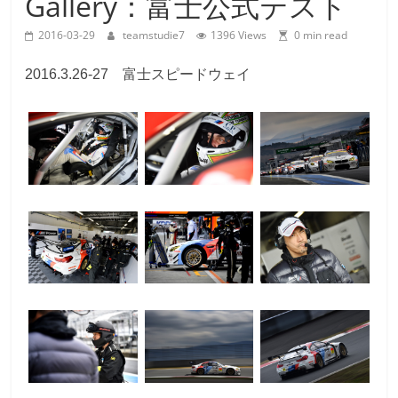
Gallery：富士公式テスト
Team
Studie
2016-03-29
teamstudie7
1396 Views
0 min read
M4GT3
2016.3.26-27 富士スピードウェイ