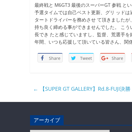
最終戦と M6GT3 最後のスーパーGT 参戦
予選タイムでは自己ベスト更新、グリ ッドは過
タートドライバーを務めさせ て頂きましたが
持ち良く締める事ができませんでした。 こう
長でき たと感じていますし、監督、荒選手を
年間、いつも応援して頂いている皆さん、関係
Share
Tweet
Share
←
【SUPER GT GALLERY】Rd.8-FUJI決勝
アーカイブ