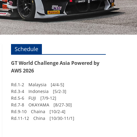
Schedule
GT World Challenge Asia Powered by
AWS 2026
Rd.1-2 Malaysia [4/4-5]
Rd.3-4 Indonesia [5/2-3]
Rd.5-6 FUJI [7/9-12]
Rd.7-8 OKAYAMA [8/27-30]
Rd.9-10 Chaina [10/2-4]
Rd.11-12 China [10/30-11/1]