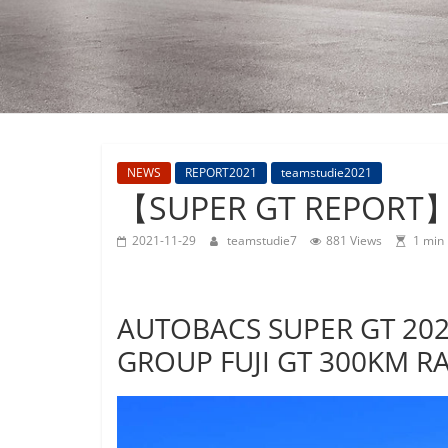
M4GT3
NEWS
REPORT2021
teamstudie2021
【SUPER GT REPORT】
2021-11-29
teamstudie7
881 Views
1 min
AUTOBACS SUPER GT 202
GROUP FUJI GT 300KM R