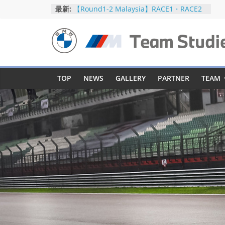
コ
最新:
【Round1-2 Malaysia】RACE1・RACE2
ン
【Round5-6 JAPAN】RACE2
【Round5-6 JAPAN】RACE1・RACE2予選
テ
【Round5-6 JAPAN】公式練習
ン
BMW
【Round3-4 Indonesia】RACE1・RACE2
ツ
へ
M
TOP
NEWS
GALLERY
PARTNER
TEAM
ス
キ
Team
ッ
プ
Studie
SUPER
GT
BMW
M
Team
Studie