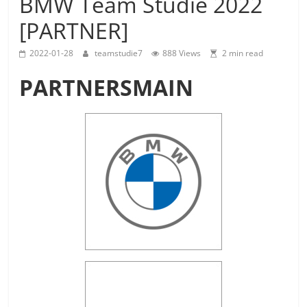
BMW Team Studie 2022
Team
[PARTNER]
Studie
M4GT3
2022-01-28
teamstudie7
888 Views
2 min read
PARTNERSMAIN