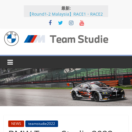
コ
最新:
ン
【Round1-2 Malaysia】RACE1・RACE2
テ
【Round5-6 JAPAN】RACE2
ン
【Round5-6 JAPAN】RACE1・RACE2予選
【Round5-6 JAPAN】公式練習
ツ
【Round3-4 Indonesia】RACE1・RACE2
へ
BMW
ス
キ
M
ッ
プ
Team
Studie
SUPER
GT
BMW
NEWS
teamstudie2022
M