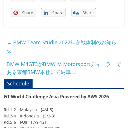
Share
Share
Share
←
BMW Team Studie 2022年参戦体制のお知ら
せ
BMW M4GT3がBMW M Motorsportディーラーで
ある東都BMW本社にて納車
→
Schedule
GT World Challenge Asia Powered by AWS 2026
Rd.1-2 Malaysia [4/4-5]
Rd.3-4 Indonesia [5/2-3]
Rd.5-6 FUJI [7/9-12]