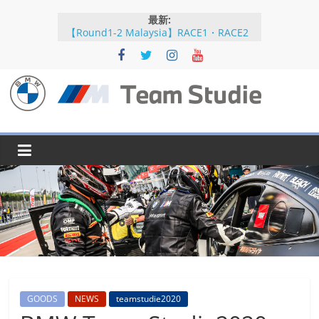
コ
最新:
ン
【Round1-2 Malaysia】RACE1・RACE2
テ
【Round5-6 JAPAN】RACE2
ン
【Round5-6 JAPAN】RACE1・RACE2予選
【Round5-6 JAPAN】公式練習
ツ
【Round3-4 Indonesia】RACE1・RACE2
へ
BMW
ス
キ
M
ッ
プ
Team
Studie
SUPER
GT
BMW
GOODS
NEWS
teamstudie2020
M