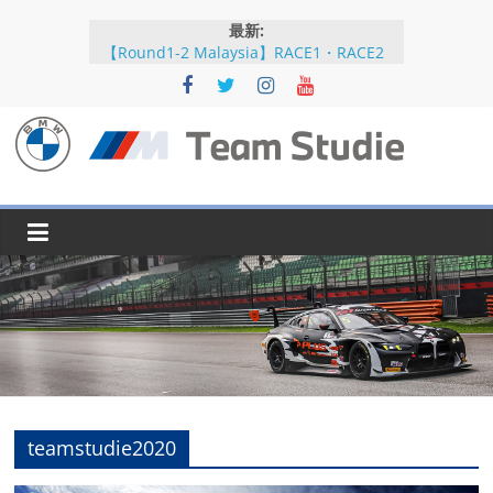
コ
最新:
ン
【Round1-2 Malaysia】RACE1・RACE2
テ
【Round5-6 JAPAN】RACE2
ン
【Round5-6 JAPAN】RACE1・RACE2予選
【Round5-6 JAPAN】公式練習
ツ
【Round3-4 Indonesia】RACE1・RACE2
へ
BMW
ス
キ
M
ッ
プ
Team
Studie
SUPER
GT
teamstudie2020
BMW
M