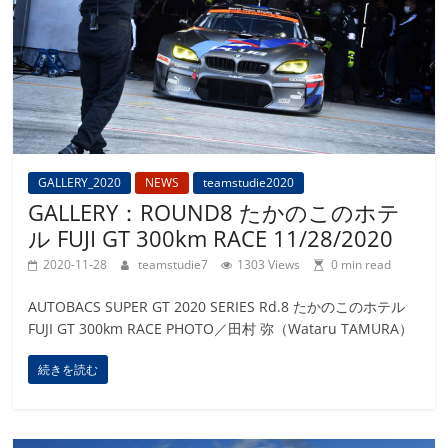
GALLERY_2020
NEWS
teamstudie2020
GALLERY：ROUND8 たかのこのホテ
ル FUJI GT 300km RACE 11/28/2020
2020-11-28
teamstudie7
1303 Views
0 min read
AUTOBACS SUPER GT 2020 SERIES Rd.8 たかのこのホテル
FUJI GT 300km RACE PHOTO／田村 弥（Wataru TAMURA）
続きを読む