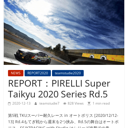
Team
Studie
M4GT3
NEWS
REPORT2020
teamstudie2020
REPORT：PIRELLI Super
Taikyu 2020 Series Rd.5
2020-12-13
teamstudie7
828 Views
1 min read
第5戦 TKUスーパー耐久レース in オートポリス [2020/12/12-
13] Rd.4もてぎ戦から週末を2つ挟み、Rd.5の舞台はオートポ
リス。SS/YZRACING with Studie はシリーズ終盤での巻