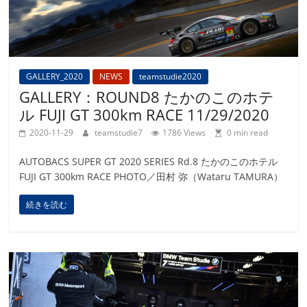
GALLERY_2020
NEWS
teamstudie2020
GALLERY：ROUND8 たかのこのホテ
ル FUJI GT 300km RACE 11/29/2020
2020-11-29
teamstudie7
1786 Views
0 min read
AUTOBACS SUPER GT 2020 SERIES Rd.8 たかのこのホテル
FUJI GT 300km RACE PHOTO／田村 弥（Wataru TAMURA）
続きを読む