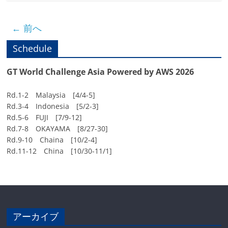
← 前へ
Schedule
GT World Challenge Asia Powered by AWS 2026
Rd.1-2 Malaysia [4/4-5]
Rd.3-4 Indonesia [5/2-3]
Rd.5-6 FUJI [7/9-12]
Rd.7-8 OKAYAMA [8/27-30]
Rd.9-10 Chaina [10/2-4]
Rd.11-12 China [10/30-11/1]
アーカイブ