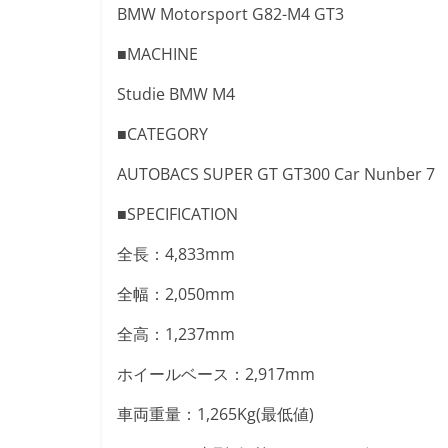
BMW Motorsport G82-M4 GT3
■MACHINE
Studie BMW M4
■CATEGORY
AUTOBACS SUPER GT GT300 Car Nunber 7
■SPECIFICATION
全長：4,833mm
全幅：2,050mm
全高：1,237mm
ホイールベース：2,917mm
車両重量：1,265Kg(最低値)