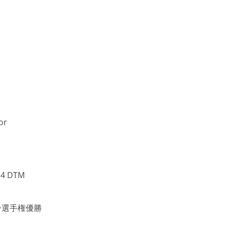
or
 DTM
ー選手権優勝