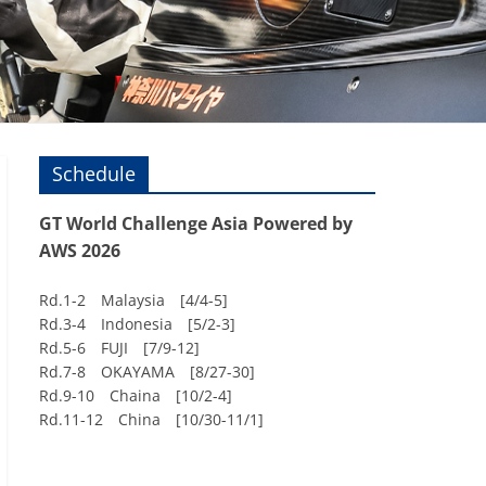
Schedule
GT World Challenge Asia Powered by
AWS 2026
Rd.1-2 Malaysia [4/4-5]
Rd.3-4 Indonesia [5/2-3]
Rd.5-6 FUJI [7/9-12]
Rd.7-8 OKAYAMA [8/27-30]
Rd.9-10 Chaina [10/2-4]
Rd.11-12 China [10/30-11/1]