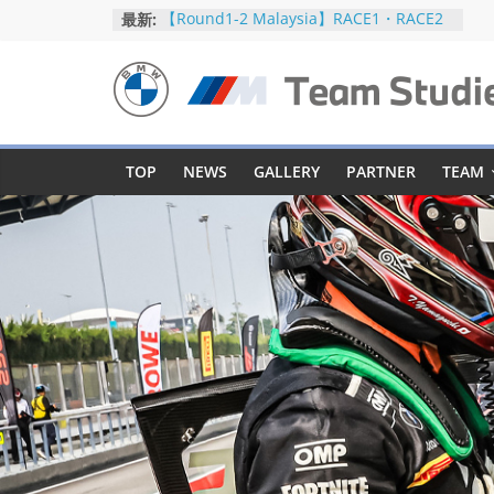
コ
最新:
【Round1-2 Malaysia】RACE1・RACE2
ン
【Round5-6 JAPAN】RACE2
【Round5-6 JAPAN】RACE1・RACE2予選
テ
【Round5-6 JAPAN】公式練習
ン
BMW
【Round3-4 Indonesia】RACE1・RACE2
ツ
へ
M
TOP
NEWS
GALLERY
PARTNER
TEAM
ス
キ
Team
ッ
プ
Studie
SUPER
GT
BMW
M
Team
Studie