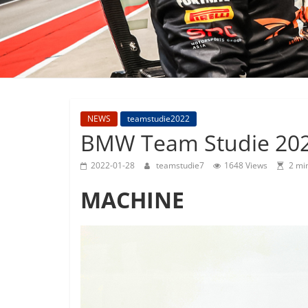
M4GT3
NEWS
teamstudie2022
BMW Team Studie 20
2022-01-28
teamstudie7
1648 Views
2 mi
MACHINE