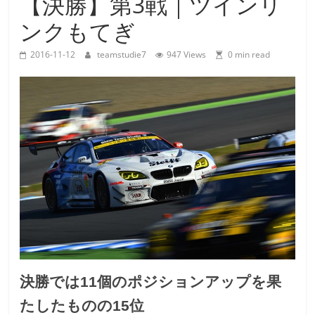
【決勝】第3戦｜ツインリ
Team
ンクもてぎ
Studie
M4GT3
2016-11-12
teamstudie7
947 Views
0 min read
決勝では11個のポジションアップを果
たしたものの15位