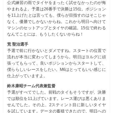
公式練習の雨でタイヤをまったく試せなかったのが悔
やまれるよ。予選は26番手で決勝は15位。ポジション
を11上げたとは言っても、僕らが目指すのはそこじゃ
なく、優勝でしかないからね。これから明日へ向けて
マシンのセットアップとタイヤの確認。15位で終わる
なんてことには、もうしたくないからね！
荒 聖治選手
予選で前に行かないとダメですね。スタートの位置で
流れが本当に変わってしまうから。明日はヨルグに頑
張ってもらって、良いポジションからスタートして、
僕ららしいレースをしたい。M6はとってもいい感じに
仕上がっていますよ。
鈴木康昭チーム代表兼監督
予選がすべてでした。前戦のタイもそうですが、決勝
では順位を11上げています。レース運びは悪くありま
せんでした。その上、2スティント目に新しいタイヤ
を試しています。データの蓄積できたので、明日への