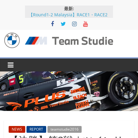
コ
最新:
ン
【Round1-2 Malaysia】RACE1・RACE2
テ
【Round5-6 JAPAN】RACE2
ン
【Round5-6 JAPAN】RACE1・RACE2予選
【Round5-6 JAPAN】公式練習
ツ
【Round3-4 Indonesia】RACE1・RACE2
へ
BMW
ス
キ
M
ッ
プ
Team
Studie
SUPER
GT
BMW
NEWS
REPORT
teamstudie2016
M