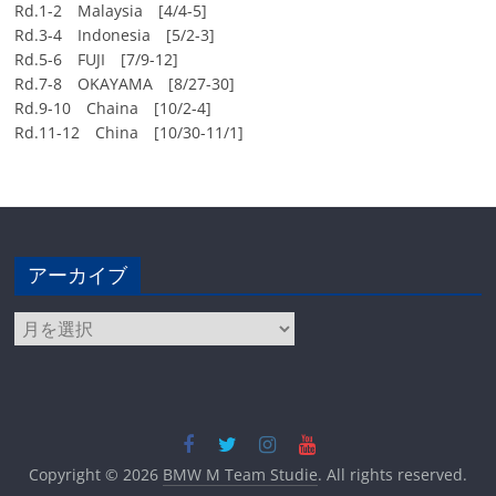
Rd.1-2 Malaysia [4/4-5]
Rd.3-4 Indonesia [5/2-3]
Rd.5-6 FUJI [7/9-12]
Rd.7-8 OKAYAMA [8/27-30]
Rd.9-10 Chaina [10/2-4]
Rd.11-12 China [10/30-11/1]
アーカイブ
ア
ー
カ
イ
ブ
Copyright © 2026
BMW M Team Studie
. All rights reserved.