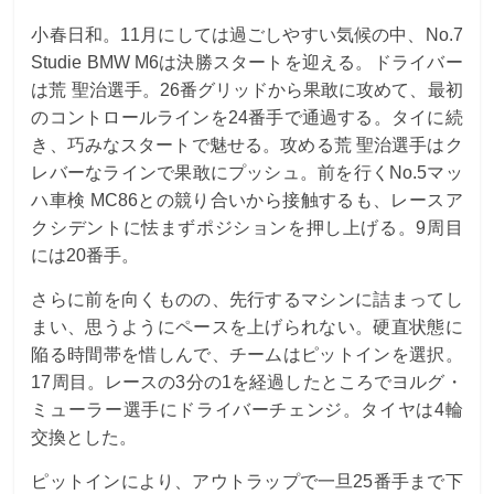
小春日和。11月にしては過ごしやすい気候の中、No.7
Studie BMW M6は決勝スタートを迎える。ドライバー
は荒 聖治選手。26番グリッドから果敢に攻めて、最初
のコントロールラインを24番手で通過する。タイに続
き、巧みなスタートで魅せる。攻める荒 聖治選手はク
レバーなラインで果敢にプッシュ。前を行くNo.5マッ
ハ車検 MC86との競り合いから接触するも、レースア
クシデントに怯まずポジションを押し上げる。9周目
には20番手。
さらに前を向くものの、先行するマシンに詰まってし
まい、思うようにペースを上げられない。硬直状態に
陥る時間帯を惜しんで、チームはピットインを選択。
17周目。レースの3分の1を経過したところでヨルグ・
ミューラー選手にドライバーチェンジ。タイヤは4輪
交換とした。
ピットインにより、アウトラップで一旦25番手まで下