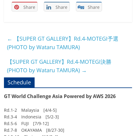
Share
Share
Share
←
【SUPER GT GALLERY】Rd.4-MOTEGI予選
(PHOTO by Wataru TAMURA)
【SUPER GT GALLERY】Rd.4-MOTEGI決勝
(PHOTO by Wataru TAMURA)
→
Schedule
GT World Challenge Asia Powered by AWS 2026
Rd.1-2 Malaysia [4/4-5]
Rd.3-4 Indonesia [5/2-3]
Rd.5-6 FUJI [7/9-12]
Rd.7-8 OKAYAMA [8/27-30]