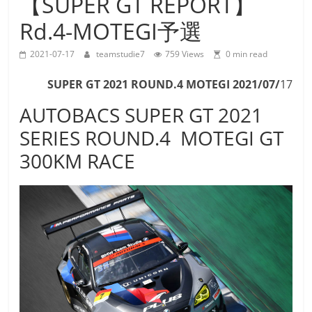
【SUPER GT REPORT】
Team
Rd.4-MOTEGI予選
Studie
M4GT3
2021-07-17
teamstudie7
759 Views
0 min read
SUPER GT 2021 ROUND.4 MOTEGI
2021/07/
17
AUTOBACS SUPER GT 2021
SERIES ROUND.4 MOTEGI GT
300KM RACE