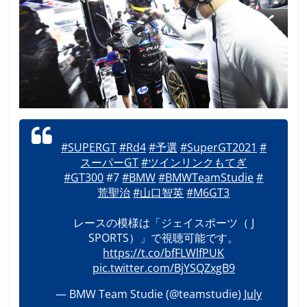
#SUPERGT
#Rd4
#予選
#SuperGT2021
#
スーパーGT
#ツインリンクもてぎ
#GT300
#7
#BMW
#BMWTeamStudie
#
荒聖治
#山口智英
#M6GT3
レースの模様は「ジェイスポーツ（ J
SPORTS）」で視聴可能です。
https://t.co/bfFLWlfPUK
pic.twitter.com/BjYSQZxgB9
— BMW Team Studie (@teamstudie)
July