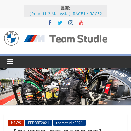
コ
最新:
ン
【Round1-2 Malaysia】RACE1・RACE2
テ
【Round5-6 JAPAN】RACE2
ン
【Round5-6 JAPAN】RACE1・RACE2予選
【Round5-6 JAPAN】公式練習
ツ
【Round3-4 Indonesia】RACE1・RACE2
へ
BMW
ス
キ
M
ッ
プ
Team
Studie
SUPER
GT
BMW
NEWS
REPORT2021
teamstudie2021
M