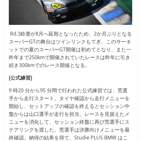
Rd.3鈴鹿が8月へ延期となったため、2か月ぶりとなる
スーパーGTの舞台はツインリンクもてぎ。このサーキ
ットでの夏のスーパーGT開催は初めてとなり、また一
昨年まで250kmで開催されていたレースは昨年に引き
続き300kmでのレース開催となる。
[公式練習]
9 時20 分から95 分間で行われた公式練習では、荒選
手から走行スタート。タイヤ確認から走行メニューを
開始し、セットアップの確認を終えるとセッション中
盤からは山口選手が走行を担当。レースを見据えたメ
ニューを消化して、セッション終盤に再び荒選手にス
テアリングを渡した。荒選手は決勝向けメニューを最
終確認。納得の結果を得て、Studie PLUS BMW はこ