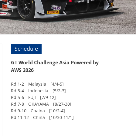
Schedule
GT World Challenge Asia Powered by
AWS 2026
Rd.1-2 Malaysia [4/4-5]
Rd.3-4 Indonesia [5/2-3]
Rd.5-6 FUJI [7/9-12]
Rd.7-8 OKAYAMA [8/27-30]
Rd.9-10 Chaina [10/2-4]
Rd.11-12 China [10/30-11/1]