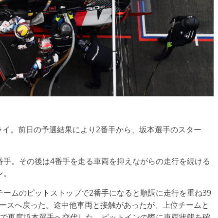
ライ。前日の予選結果により2番手から、坂本選手のスター
番手。その後は4番手を走る車両を抑えながらの走行を続ける
ン。
チームのピットストップで2番手になると順調に走行を重ね39
コースへ戻った。途中他車両と接触があったが、上位チームと
手で再度坂本選手へ交代した。ピットインの際に車両状態を確