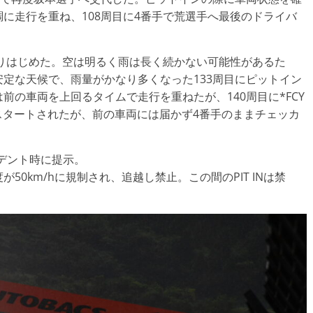
に走行を重ね、108周目に4番手で荒選手へ最後のドライバ
なりはじめた。空は明るく雨は長く続かない可能性があるた
定な天候で、雨量がかなり多くなった133周目にピットイン
の車両を上回るタイムで走行を重ねたが、140周目に*FCY
リスタートされたが、前の車両には届かず4番手のままチェッカ
シデント時に提示。
0km/hに規制され、追越し禁止。この間のPIT INは禁