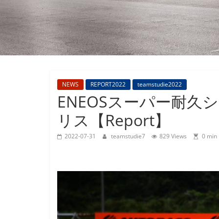
M4GT3
NEWS
REPORT2022
teamstudie2022
ENEOSスーパー耐久シリー
リス【Report】
2022-07-31
teamstudie7
829 Views
0 min