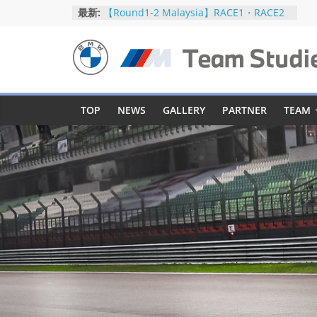
コ
最新:
【Round1-2 Malaysia】RACE1・RACE2
ン
【Round5-6 JAPAN】RACE2
【Round5-6 JAPAN】RACE1・RACE2予選
テ
【Round5-6 JAPAN】公式練習
ン
BMW
【Round3-4 Indonesia】RACE1・RACE2
ツ
へ
M
TOP
NEWS
GALLERY
PARTNER
TEAM
ス
キ
Team
ッ
プ
Studie
SUPER
GT
BMW
M
Team
Studie