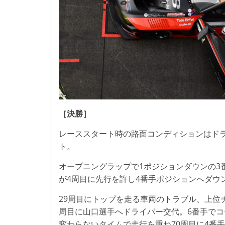
［決勝］
レーススタート時の路面コンディションはド
ト。
オープニングラップで1ポジションダウンの3
が4周目に先行を許し4番手ポジションへダウ
29周目にトップを走る車両のトラブル、上位
周目に山口選手へドライバー交代。6番手で
変わらないタイムで走行を重ね70周目に4番