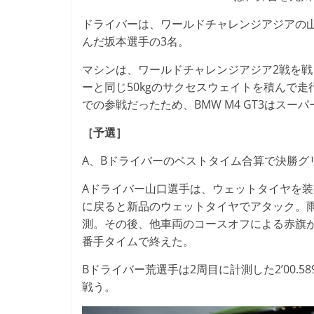
ドライバーは、ワールドチャレンジアジアの山
んだ坂本選手の3名。
マシンは、ワールドチャレンジアジア2戦を戦っ
ーと同じ50kgのサクセスウェイトを積んで走行す
での参戦だったため、BMW M4 GT3はス
［予選］
A、Bドライバーのベストタイム合算で決勝グ
Aドライバー山口選手は、ウェットタイヤを
に戻ると新品のウェットタイヤでアタック。雨脚
測。その後、他車両のコースオフによる赤旗
番手タイムで終えた。
Bドライバー荒選手は2周目に計測した2’00.
戦う。