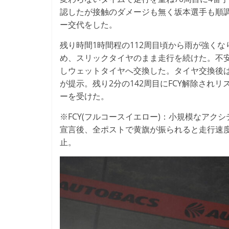
認したが接触のダメージも無く坂本選手も順調
ー交代をした。
残り時間1時間程の112周目頃から雨が強く
め、スリックタイヤのまま走行を続けた。不安
しウェットタイヤへ交換した。タイヤ交換後は前
が提示。残り2分の142周目にFCY解除され
ーを受けた。
※FCY(フルコースイエロー)：小規模なアク
宣言後、全ポストで黄旗が振られると走行速度が5
止。