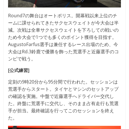
Round7の舞台はオートポリス。開幕戦以来上位のチ
ームに課せられてきたサクセスウェイトが今大会は半
減。次戦は全車サクセスウェイトを下ろしての戦いの
ため今大会で1つでも多くのポイント獲得を目指す。
AugustoFarfus選手は兼任するレース出場のため、今
大会はRd.3鈴鹿で優勝を飾った荒選手と近藤選手のコ
ンビで戦う。
[公式練習]
定刻の9時20分から95分間で行われた。セッションは
荒選手からスタート。タイヤとマシンのセットアップ
の確認を実施。中盤で近藤選手へドライバー交代し
た。終盤に荒選手に交代し、そのまま占有走行も荒選
手が担当。最終確認を行ってこのセッションを終え
た。