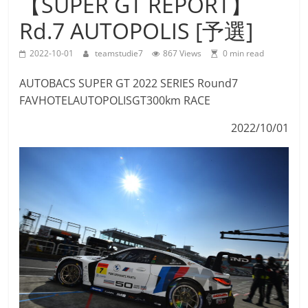
【SUPER GT REPORT】
Team
Rd.7 AUTOPOLIS [予選]
Studie
M4GT3
2022-10-01
teamstudie7
867 Views
0 min read
AUTOBACS SUPER GT 2022 SERIES Round7
FAVHOTELAUTOPOLISGT300km RACE
2022/10/01