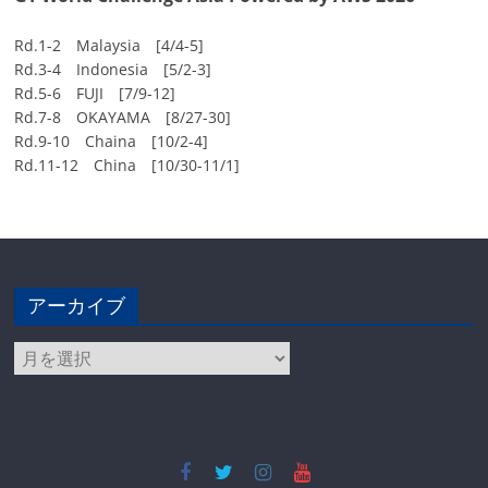
Rd.1-2 Malaysia [4/4-5]
Rd.3-4 Indonesia [5/2-3]
Rd.5-6 FUJI [7/9-12]
Rd.7-8 OKAYAMA [8/27-30]
Rd.9-10 Chaina [10/2-4]
Rd.11-12 China [10/30-11/1]
アーカイブ
ア
ー
カ
イ
ブ