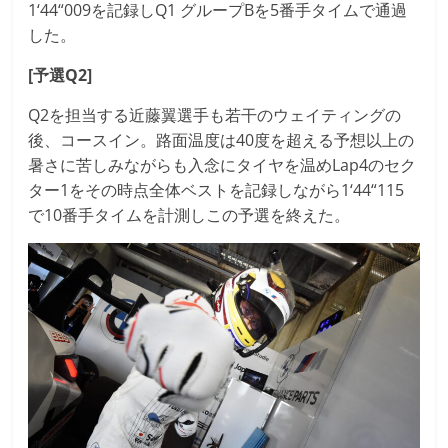
1‘44“009を記録しQ1 グループBを5番手タイムで通過
した。
[
予選Q2]
Q2を担当する近藤翼選手も若干のウェイティングの
後、コースイン。路面温度は40度を超える予想以上の
暑さに苦しみながらも入念にタイヤを温めLap4のセク
ター1をその時点全体ベストを記録しながら1‘44“115
で10番手タイムを計測しこの予選を終えた。