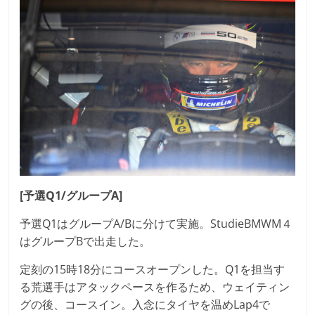
[予選Q1/グループA]
予選Q1はグループA/Bに分けて実施。StudieBMWM４
はグループBで出走した。
定刻の15時18分にコースオープンした。Q1を担当す
る荒選手はアタックペースを作るため、ウェイティン
グの後、コースイン。入念にタイヤを温めLap4で