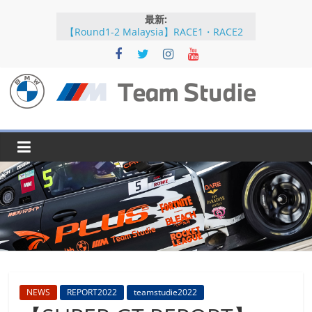
コ
最新:
ン
【Round1-2 Malaysia】RACE1・RACE2
テ
【Round5-6 JAPAN】RACE2
ン
【Round5-6 JAPAN】RACE1・RACE2予選
【Round5-6 JAPAN】公式練習
ツ
【Round3-4 Indonesia】RACE1・RACE2
へ
BMW
ス
キ
M
ッ
プ
Team
Studie
SUPER
GT
BMW
NEWS
REPORT2022
teamstudie2022
M