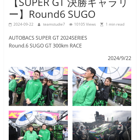
【SUPER GT 決勝ギャラリ
Team
ー】Round6 SUGO
Studie
M4GT3
2024-09-22
teamstudie7
10105 Views
1 min read
AUTOBACS SUPER GT 2024SERIES
Round.6 SUGO GT 300km RACE
2024/9/22