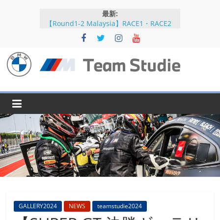
コ
最新:
ン
【Round1-2 Malaysia】RACE1・RACE2
テ
【Round5-6 JAPAN】RACE2
ン
【Round5-6 JAPAN】RACE1・RACE2予選
【Round5-6 JAPAN】公式練習
ツ
【Round3-4 Indonesia】RACE1・RACE2
へ
BMW
ス
キ
M
ッ
プ
Team
Studie
SUPER
GT
BMW
GALLERY2024
NEWS
teamstudie2024
M