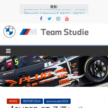
コ
最新:
ン
【Round3-4 Indonesia】RACE1・RACE2
テ
【Round1-2 Malaysia】RACE1・RACE2
【Round5-6 JAPAN】RACE2
ン
【Round5-6 JAPAN】RACE1・RACE2予選
ツ
【Round5-6 JAPAN】公式練習
へ
BMW
ス
キ
M
ッ
プ
Team
Studie
SUPER
GT
BMW
NEWS
REPORT2024
teamstudie2024
M