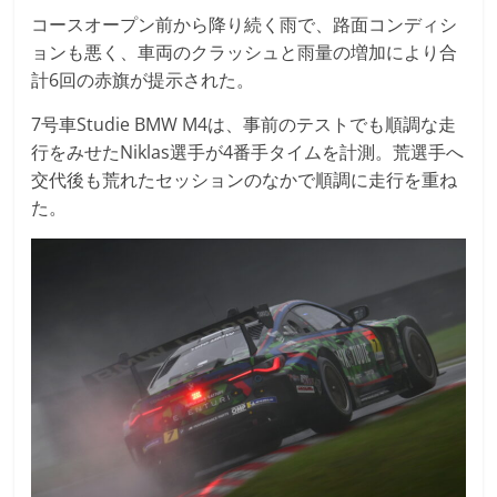
コースオープン前から降り続く雨で、路面コンディシ
ョンも悪く、車両のクラッシュと雨量の増加により合
計6回の赤旗が提示された。
7号車Studie BMW M4は、事前のテストでも順調な走
行をみせたNiklas選手が4番手タイムを計測。荒選手へ
交代後も荒れたセッションのなかで順調に走行を重ね
た。