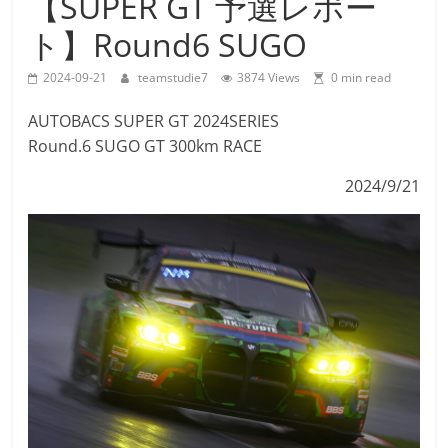
【SUPER GT 予選レポー
Team
ト】Round6 SUGO
Studie
M4GT3
2024-09-21
teamstudie7
3874 Views
0 min read
AUTOBACS SUPER GT 2024SERIES
Round.6 SUGO GT 300km RACE
2024/9/21